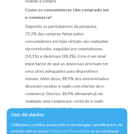
realizar a compra.
Como os consumidores têm comprado em
e-commerce?
Segundo os participantes da pesquisa,
72,2% das compras feitas pelos
consumidores em lojas virtuais são realizadas
via notebooks, seguidas por smartphones
(50,1%) e desktops (38,3%). Este é um sinal
importante de que as empresas precisam ter
seus sites adequados para dispositivos
móveis. Além disso, 88,9% dos entrevistados
disseram receber e-mails com ofertas de e-
commerce. Destes, 60,9% afirmaram já ter
realizado uma compra por conta de e-mails
recebidos de lojas virtuais.
Uso de dados
Com base nesses dados, fortaleça as suas
Utilizamos cookies essenciais e tecnologias semelhantes de
vendas online no proximo ano e colha bons
acordo com a nossa
Política de Privacidade
e, ao continuar
frutos pelo seu engajamento! Dúvidas ou