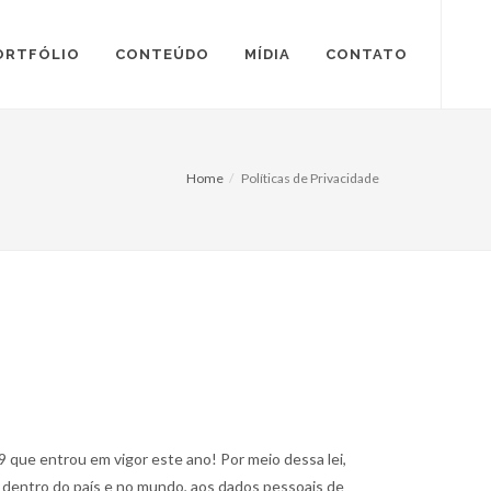
ORTFÓLIO
CONTEÚDO
MÍDIA
CONTATO
Home
Políticas de Privacidade
9 que entrou em vigor este ano! Por meio dessa lei,
 e dentro do país e no mundo, aos dados pessoais de