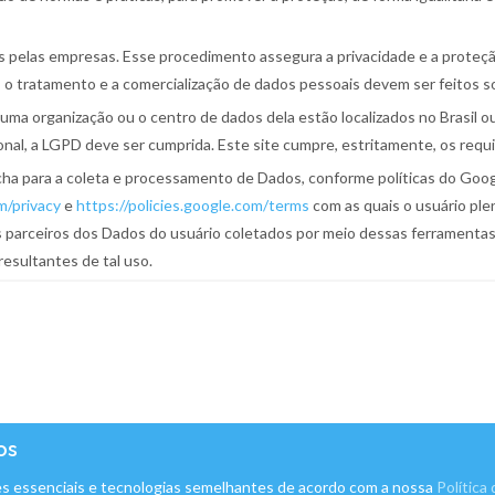
s pelas empresas. Esse procedimento assegura a privacidade e a proteç
eta, o tratamento e a comercialização de dados pessoais devem ser feitos 
uma organização ou o centro de dados dela estão localizados no Brasil 
ional, a LGPD deve ser cumprida. Este site cumpre, estritamente, os requ
cha para a coleta e processamento de Dados, conforme políticas do Goo
m/privacy
e
https://policies.google.com/terms
com as quais o usuário ple
 parceiros dos Dados do usuário coletados por meio dessas ferramentas 
esultantes de tal uso.
os
es essenciais e tecnologias semelhantes de acordo com a nossa
Política