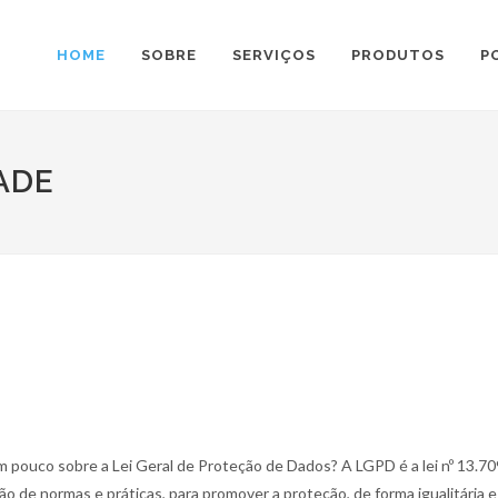
HOME
SOBRE
SERVIÇOS
PRODUTOS
P
ADE
E
m pouco sobre a Lei Geral de Proteção de Dados? A LGPD é a lei nº 13.70
ção de normas e práticas, para promover a proteção, de forma igualitária